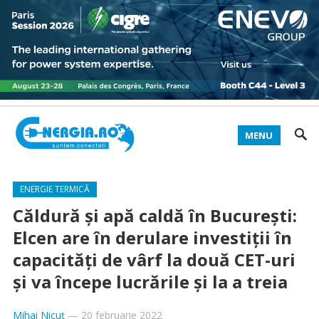
MENU
ENERGIE TERMICĂ
Căldură și apă caldă în București:
Elcen are în derulare investiții în
capacități de vârf la două CET-uri
și va începe lucrările și la a treia
Mihai Nicuț
—
20 februarie 2022