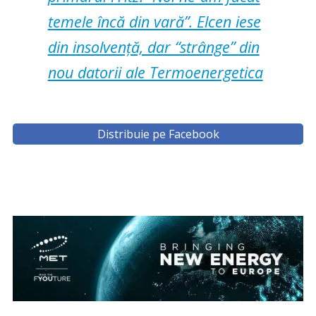
temele încă din vară”. Elcen iese
din insolvență, dar “strânge” din
nou datorii ale Termoenergetica
Distribuie pe Facebook