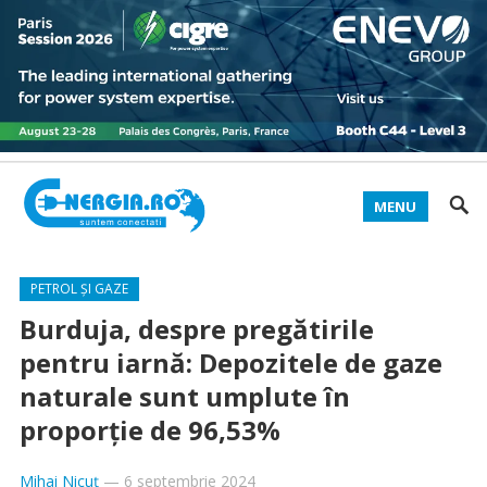
MENU
PETROL ȘI GAZE
Burduja, despre pregătirile
pentru iarnă: Depozitele de gaze
naturale sunt umplute în
proporţie de 96,53%
Mihai Nicuț
—
6 septembrie 2024