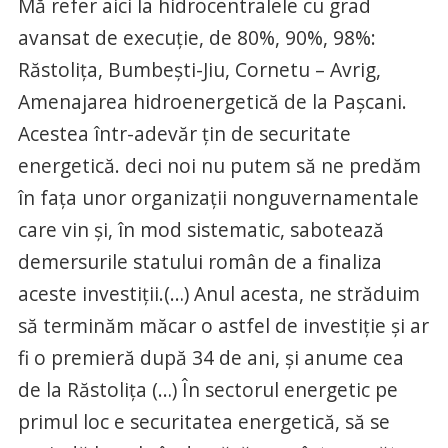
Mă refer aici la hidrocentralele cu grad
avansat de execuţie, de 80%, 90%, 98%:
Răstoliţa, Bumbeşti-Jiu, Cornetu – Avrig,
Amenajarea hidroenergetică de la Paşcani.
Acestea într-adevăr ţin de securitate
energetică. deci noi nu putem să ne predăm
în faţa unor organizaţii nonguvernamentale
care vin şi, în mod sistematic, sabotează
demersurile statului român de a finaliza
aceste investiţii.(…) Anul acesta, ne străduim
să terminăm măcar o astfel de investiţie şi ar
fi o premieră după 34 de ani, şi anume cea
de la Răstoliţa (…) În sectorul energetic pe
primul loc e securitatea energetică, să se