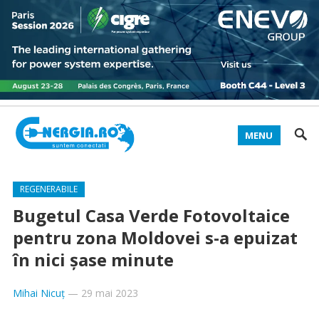
MENU
REGENERABILE
Bugetul Casa Verde Fotovoltaice
pentru zona Moldovei s-a epuizat
în nici șase minute
Mihai Nicuț
—
29 mai 2023