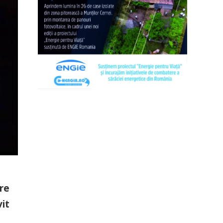
tre
vit