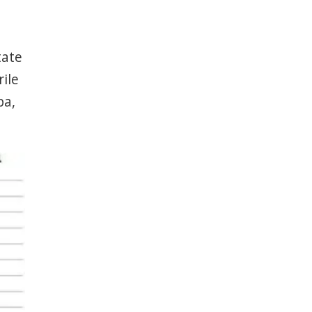
tate
ile
pa,