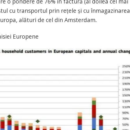
are o pondere de 76% în factură (al doilea cel mai
tul cu transportul prin rețele și cu înmagazinarea
uropa, alături de cel din Amsterdam.
misiei Europene