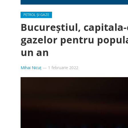
PETROL ȘI GAZE
Bucureștiul, capitala
gazelor pentru popula
un an
Mihai Nicuț
—
1 februarie 2022