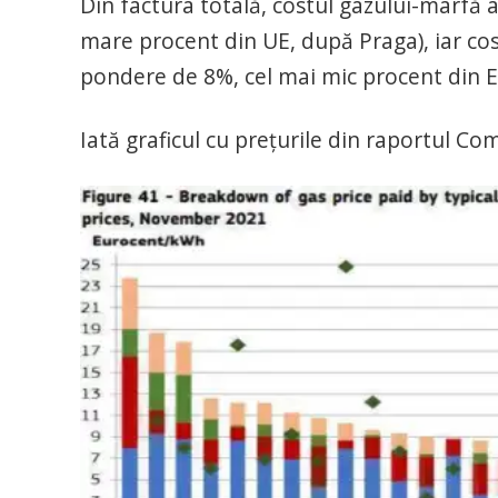
Din factura totală, costul gazului-marfă 
mare procent din UE, după Praga), iar cos
pondere de 8%, cel mai mic procent din E
Iată graficul cu prețurile din raportul Co