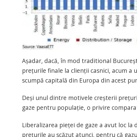
Așadar, dacă, în mod traditional Bucureșt
prețurile finale la clienții casnici, acum 
scumpă capitală din Europa din acest punc
Deși unul dintre motivele creșterii prețuri
gaze pentru populație, o privire comparati
Liberalizarea pieței de gaze a avut loc la 
prețurile au scăzut atunci, pentru că gazul