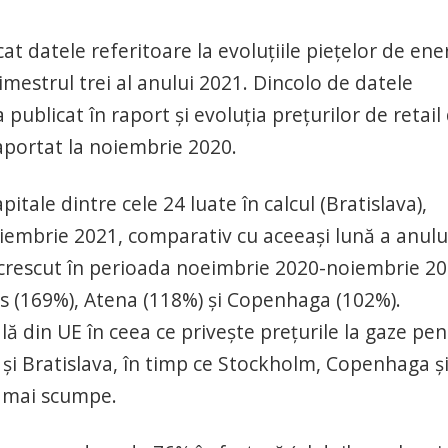
t datele referitoare la evoluțiile piețelor de ene
rimestrul trei al anului 2021. Dincolo de datele
 publicat în raport și evoluția prețurilor de retail
aportat la noiembrie 2020.
itale dintre cele 24 luate în calcul (Bratislava),
oiembrie 2021, comparativ cu aceeași lună a anulu
 crescut în perioada noeimbrie 2020-noiembrie 2
es (169%), Atena (118%) și Copenhaga (102%).
ă din UE în ceea ce privește prețurile la gaze pen
și Bratislava, în timp ce Stockholm, Copenhaga ș
e mai scumpe.