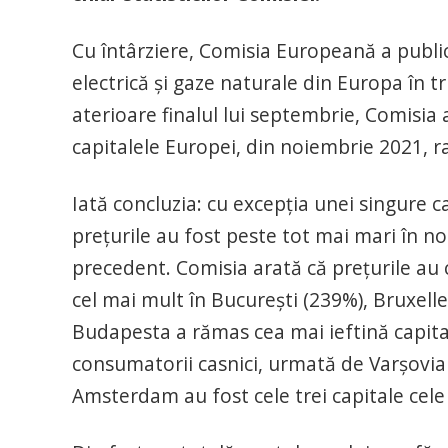
Cu întârziere, Comisia Europeană a publica
electrică și gaze naturale din Europa în t
aterioare finalul lui septembrie, Comisia a
capitalele Europei, din noiembrie 2021, r
Iată concluzia: cu excepția unei singure cap
prețurile au fost peste tot mai mari în n
precedent. Comisia arată că prețurile au
cel mai mult în București (239%), Bruxell
Budapesta a rămas cea mai ieftină capital
consumatorii casnici, urmată de Varșovia 
Amsterdam au fost cele trei capitale cel