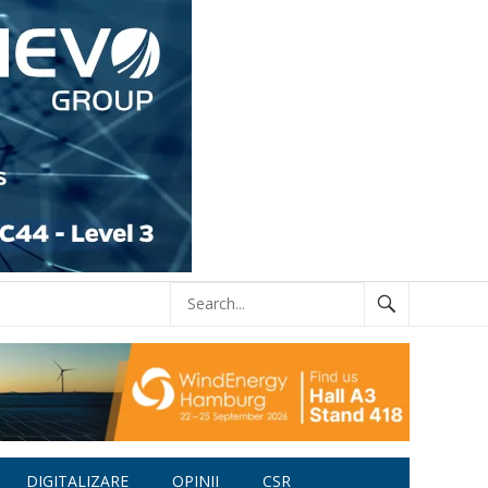
DIGITALIZARE
OPINII
CSR