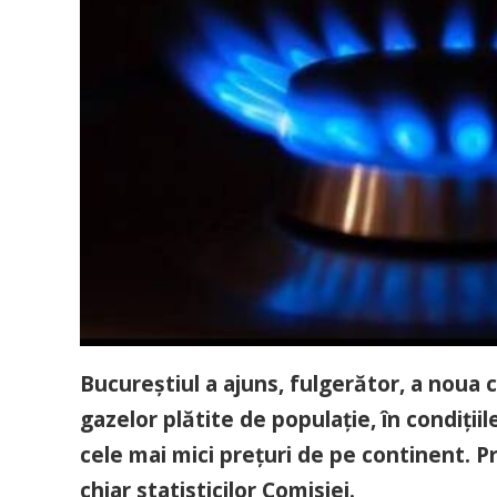
Bucureștiul a ajuns, fulgerător, a noua 
gazelor plătite de populație, în condiții
cele mai mici prețuri de pe continent. Pr
chiar statisticilor Comisiei.