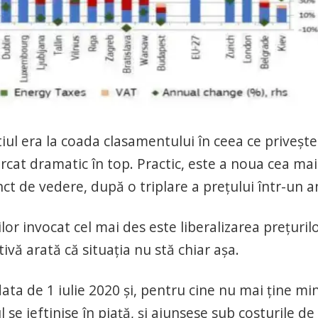
iul era la coada clasamentului în ceea ce privește
a urcat dramatic în top. Practic, este a noua cea mai
t de vedere, după o triplare a prețului într-un a
lor invocat cel mai des este liberalizarea prețurilo
vă arată că situația nu stă chiar așa.
data de 1 iulie 2020 și, pentru cine nu mai ține mi
 se ieftinise în piață, și ajunsese sub costurile de