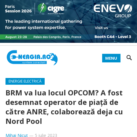
MENU
ENERGIE ELECTRICĂ
BRM va lua locul OPCOM? A fost
desemnat operator de piață de
către ANRE, colaborează deja cu
Nord Pool
Mihai Nicuț
—
5 iulie 2023