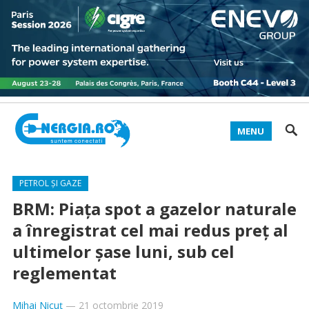
MENU
PETROL ȘI GAZE
BRM: Piaţa spot a gazelor naturale
a înregistrat cel mai redus preţ al
ultimelor şase luni, sub cel
reglementat
Mihai Nicuț
—
21 octombrie 2019