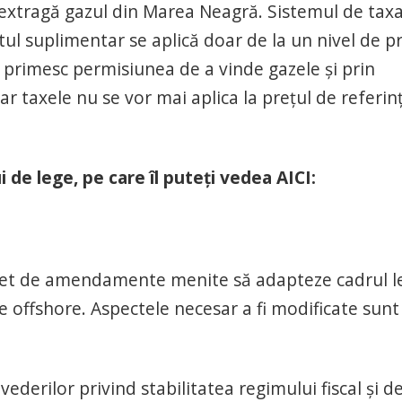
 extragă gazul din Marea Neagră. Sistemul de tax
tul suplimentar se aplică doar de la un nivel de p
 primesc permisiunea de a vinde gazele și prin
iar taxele nu se vor mai aplica la prețul de referin
de lege, pe care îl puteți vedea AICI:
n set de amendamente menite să adapteze cadrul l
re offshore. Aspectele necesar a fi modificate sunt
ederilor privind stabilitatea regimului fiscal și d