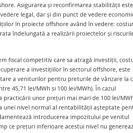
hore. Asigurarea și reconfirmarea stabilității est
vedere legal, dar și din punct de vedere economi
țiilor în proiecte offshore având în vedere: costur
rata îndelungată a realizării proiectelor și riscuril
.
 fiscal competitiv care sa atragă investiții, costu
ecuperare a investițiilor în sectorul offshore, este
are a veniturilor pentru preturile de vânzare la 
intre 45,71 lei/MWh si 100 lei/MWh). În cazul
 practicării unor prețuri mai mari de 100 lei/MWh
 unei nivel normal al rentabilității așteptate pen
ndamentează introducerea impozitului pe venitul
mp ce preţuri inferioare acestui nivel nu generea