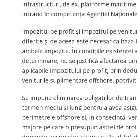
infrastructuri, de ex. platforme maritime, e
intrând în competența Agenției Naționale
Impozitul pe profit și impozitul pe venit
diferite și de aceea este necesar ca baz
ambele impozite. În condițiile existenței a
determinare, nu se justifică afectarea un
aplicabile impozitului pe profit, prin ded
veniturile suplimentare offshore, potrivit
Se impune eliminarea obligațiilor de tra
termen mediu și lung pentru a avea asigu
perimetrele offshore si, in consecință, ve
majore pe care o presupun astfel de proi
domeniul resurselor naturale. De altfel, d