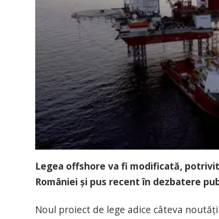
Legea offshore va fi modificată, potrivi
României și pus recent în dezbatere pub
Noul proiect de lege adice câteva noutăț