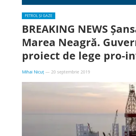
PETROL ȘI GAZE
BREAKING NEWS Șansă
Marea Neagră. Guvern
proiect de lege pro-in
Mihai Nicuț
—
20 septembrie 2019