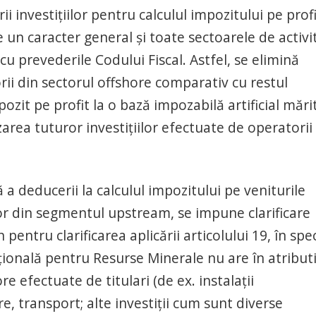
i investițiilor pentru calculul impozitului pe prof
 un caracter general și toate sectoarele de activi
u prevederile Codului Fiscal. Astfel, se elimină
rii din sectorul offshore comparativ cu restul
zit pe profit la o bază impozabilă artificial mări
zarea tuturor investițiilor efectuate de operatorii
 deducerii la calculul impozitului pe veniturile
ilor din segmentul upstream, se impune clarificare
pentru clarificarea aplicării articolului 19, în spec
ațională pentru Resurse Minerale nu are în atributi
re efectuate de titulari (de ex. instalații
re, transport; alte investiții cum sunt diverse