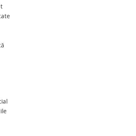
it
tate
tă
ial
ile