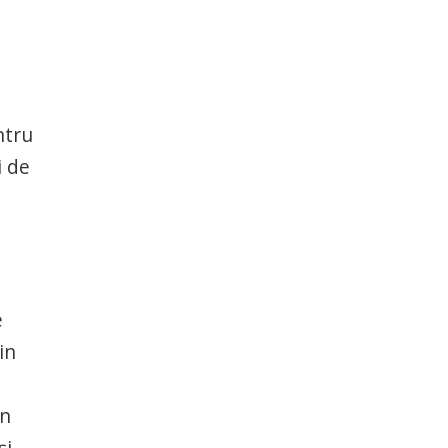
ntru
i de
e
in
ăn
și