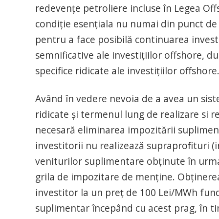
redevențe petroliere incluse în Legea Offs
condiție esențiala nu numai din punct de 
pentru a face posibilă continuarea investi
semnificative ale investițiilor offshore, du
specifice ridicate ale investițiilor offshore
Având în vedere nevoia de a avea un sistem
ridicate și termenul lung de realizare si r
necesară eliminarea impozitării supliment
investitorii nu realizează supraprofituri (
veniturilor suplimentare obținute în urma
grila de impozitare de menține. Obţinerea
investitor la un preț de 100 Lei/MWh fu
suplimentar începând cu acest prag, în ti