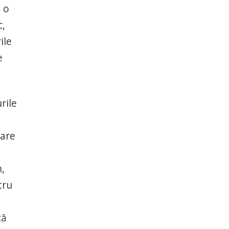
e o
c,
ile
e
rile
care
,
tru
ză