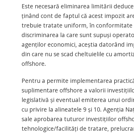
Este necesară eliminarea limitării deduceri
ținând cont de faptul că acest impozit are
trebuie tratate uniform, în conformitate c
discriminarea la care sunt supuși operato
agenților economici, aceștia datorând impo
din care nu se scad cheltuielile cu amorti
offshore.
Pentru a permite implementarea practică a
suplimentare offshore a valorii investiți
legislativă și eventual emiterea unui ordin 
cu privire la alineatele 9 și 10. Agenția N
sale aprobarea tuturor investițiilor offsho
tehnologice/facilități de tratare, prelucra