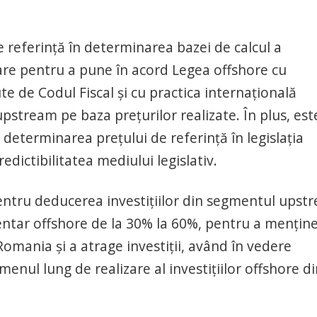
e referință în determinarea bazei de calcul a
are pentru a pune în acord Legea offshore cu
ute de Codul Fiscal și cu practica internațională
pstream pe baza prețurilor realizate. În plus, est
determinarea prețului de referință în legislația
edictibilitatea mediului legislativ.
entru deducerea investițiilor din segmentul upst
ntar offshore de la 30% la 60%, pentru a mențin
Romania și a atrage investiții, având în vedere
ermenul lung de realizare al investițiilor offshore d