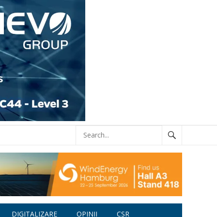
DIGITALIZARE
OPINII
CSR