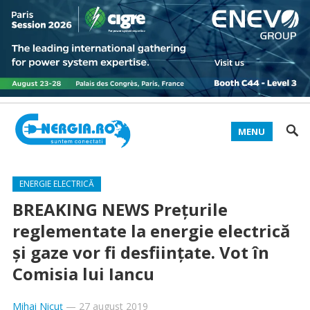
MENU
ENERGIE ELECTRICĂ
BREAKING NEWS Prețurile
reglementate la energie electrică
și gaze vor fi desființate. Vot în
Comisia lui Iancu
Mihai Nicuț
—
27 august 2019