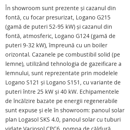
În showroom sunt prezente şi cazanul din
fontă, cu focar presurizat, Logano G215
(gamă de puteri 52-95 kW) şi cazanul din
fontă, atmosferic, Logano G124 (gamă de
puteri 9-32 kW), împreună cu un boiler
orizontal. Cazanele pe combustibil solid (pe
lemne), utilizând tehnologia de gazeificare a
lemnului, sunt reprezentate prin modelele
Logano S121 şi Logano S151, cu variante de
puteri între 25 kW şi 40 kW. Echipamentele
de încălzire bazate pe energii regenerabile
sunt expuse şi ele în showroom: panoul solar
plan Logasol SKS 4.0, panoul solar cu tuburi
vidate Vaciosol CPC6, pompa de căldură