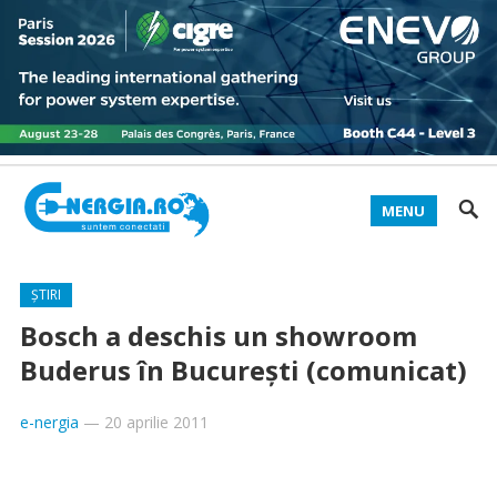
MENU
ȘTIRI
Bosch a deschis un showroom
Buderus în București (comunicat)
e-nergia
—
20 aprilie 2011