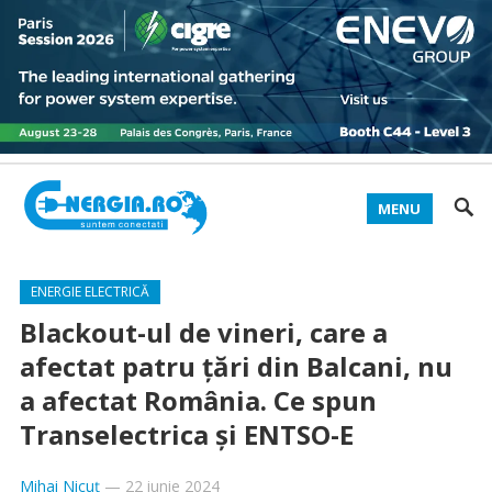
MENU
ENERGIE ELECTRICĂ
Blackout-ul de vineri, care a
afectat patru țări din Balcani, nu
a afectat România. Ce spun
Transelectrica și ENTSO-E
Mihai Nicuț
—
22 iunie 2024