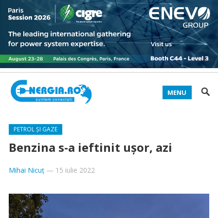
MENU
PETROL ȘI GAZE
Benzina s-a ieftinit ușor, azi
Mihai Nicuț
—
15 iulie 2022