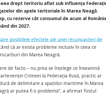
ea drept teritoriu aflat sub influenţa Federaţi
gazelor din apele teritoriale în Marea Neagă.
ep, cu rezerve cât consumul de acum al Români
pând din 2027.
spre posibilele efectele ale unei recunoaşteri de
ătând că ar exista probleme inclusiv în ceea ce
drocarburi din Marea Neagră.
re de facto – nu prea se înţelege ce înseamnă
partenenţei Crimeei la Federaţia Rusă, practic ar
edură de delimitare a spaţiilor maritime în Marea
gră ar putea fi o problemă”, a afirmat fostul