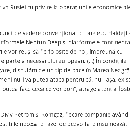
ctiva Rusiei cu privire la operaţiunile economice al
punct de vedere convenţional, drone etc. Haideţi 
latformele Neptun Deep şi platformele continenta
le vor reuşi să fie folosite de noi, împreună cu
 parte a necesarului european. (…) În condiţiile 
anţare, discutăm de un tip de pace în Marea Neagră
imeni nu-i va putea ataca pentru că, nu-i aşa, exis
r putea face ceea ce vor dori”, atrage atenţia fost
e OMV Petrom și Romgaz, fiecare companie având
estițiile necesare fazei de dezvoltare însumează,