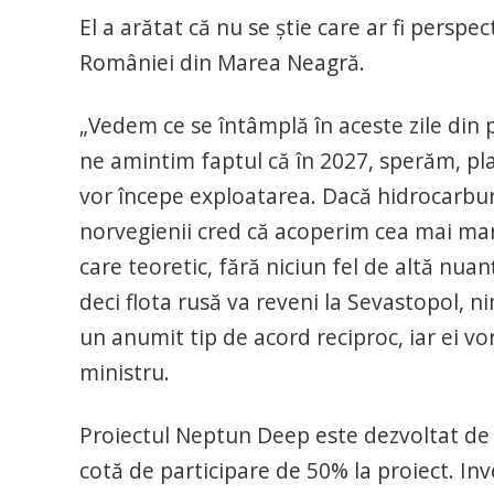
El a arătat că nu se ştie care ar fi perspe
României din Marea Neagră.
„Vedem ce se întâmplă în aceste zile din 
ne amintim faptul că în 2027, sperăm, p
vor începe exploatarea. Dacă hidrocarburi
norvegienii cred că acoperim cea mai mare
care teoretic, fără niciun fel de altă nu
deci flota rusă va reveni la Sevastopol, n
un anumit tip de acord reciproc, iar ei vo
ministru.
Proiectul Neptun Deep este dezvoltat d
cotă de participare de 50% la proiect. Inv