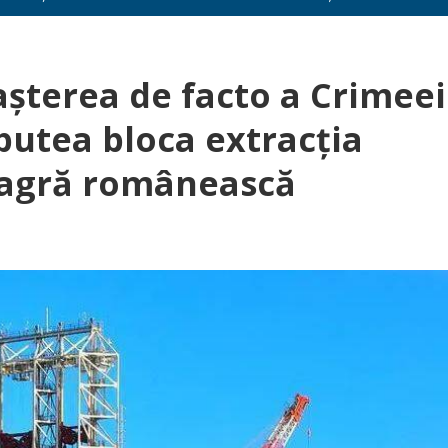
șterea de facto a Crimeei
 putea bloca extracția
eagră românească