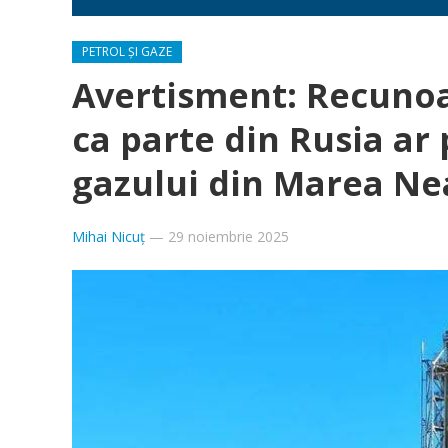
PETROL ȘI GAZE
Avertisment: Recunoa
ca parte din Rusia ar
gazului din Marea N
Mihai Nicuț
—
29 noiembrie 2025