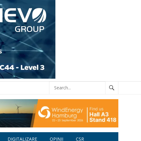
DIGITALIZARE
OPINII
CSR