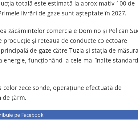
ucția totală este estimată la aproximativ 100 de
rimele livrări de gaze sunt așteptate în 2027.
rea zăcămintelor comerciale Domino și Pelican Su
 producție și rețeaua de conducte colectoare
principală de gaze către Tuzla și stația de măsur
a energie, funcționând la cele mai înalte standar
 a celor zece sonde, operațiune efectuată de
 de țărm.
ribuie pe Facebook