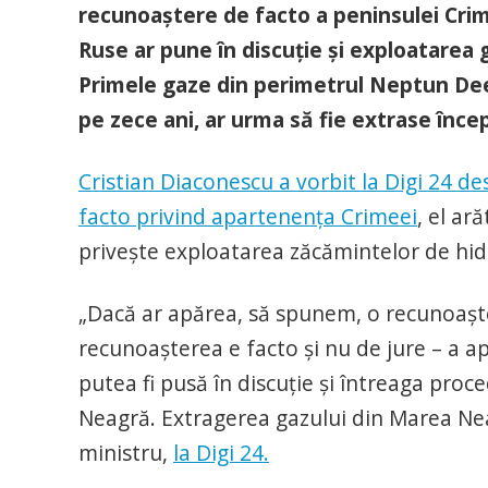
recunoaştere de facto a peninsulei Crime
Ruse ar pune în discuţie şi exploatarea 
Primele gaze din perimetrul Neptun De
pe zece ani, ar urma să fie extrase înce
Cristian Diaconescu a vorbit la Digi 24 de
facto privind apartenenţa Crimeei
, el ar
priveşte exploatarea zăcămintelor de hi
„Dacă ar apărea, să spunem, o recunoaşte
recunoaşterea e facto şi nu de jure – a a
putea fi pusă în discuţie şi întreaga proc
Neagră. Extragerea gazului din Marea Nea
ministru,
la Digi 24.