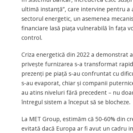
ultimă instanță”, care intervine pentru a a
sectorul energetic, un asemenea mecanis
financiare lasă piața vulnerabilă în fața vo
control.
Criza energetică din 2022 a demonstrat ac
privește furnizarea s-a transformat rapid î
prezenți pe piață s-au confruntat cu dificu
s-au evaporat, chiar și companii puternice
au atins niveluri fără precedent – nu doar
întregul sistem a început să se blocheze.
La MET Group, estimăm că 50-60% din creșt
evitată dacă Europa ar fi avut un cadru ins