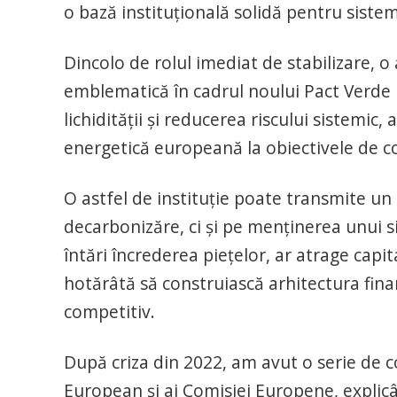
o bază instituțională solidă pentru siste
Dincolo de rolul imediat de stabilizare, 
emblematică în cadrul noului Pact Verde 
lichidității și reducerea riscului sistemic, ar
energetică europeană la obiectivele de co
O astfel de instituție poate transmite u
decarbonizăre, ci și pe menținerea unui sis
întări încrederea piețelor, ar atrage cap
hotărâtă să construiască arhitectura finan
competitiv.
După criza din 2022, am avut o serie de c
European și ai Comisiei Europene, explic