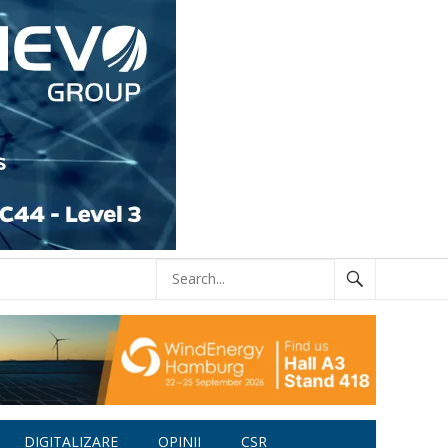
DIGITALIZARE
OPINII
CSR