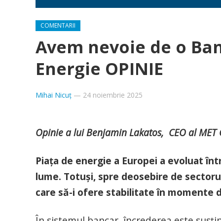
COMENTARII
Avem nevoie de o Ba
Energie OPINIE
Mihai Nicuț
—
24 noiembrie 2025
Opinie a lui Benjamin Lakatos, CEO al MET
Piața de energie a Europei a evoluat într
lume. Totuși, spre deosebire de sectorul 
care să-i ofere stabilitate în momente d
În sistemul bancar, încrederea este susți