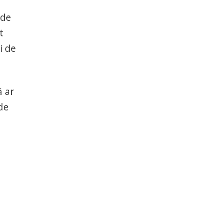
 de
t
i de
ă ar
 de