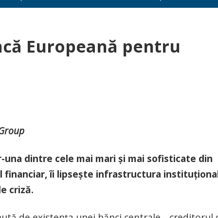
ncă Europeană pentru
 Group
-una dintre cele mai mari și mai sofisticate din
financiar, îi lipsește infrastructura instituționa
e criză.
nută de existența unei bănci centrale, „creditorul