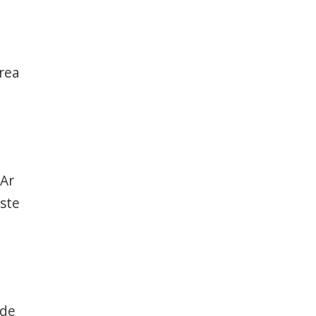
irea
 Ar
este
i
 de