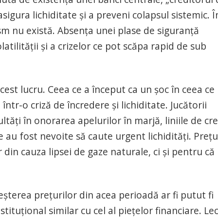
sigura lichiditate și a preveni colapsul sistemic. Î
m nu există. Absența unei plase de siguranță
latilității și a crizelor ce pot scăpa rapid de sub
est lucru. Ceea ce a început ca un șoc în ceea ce
ntr-o criză de încredere și lichiditate. Jucătorii
ltăți în onorarea apelurilor în marjă, liniile de cre
 au fost nevoite să caute urgent lichidități. Prețu
 din cauza lipsei de gaze naturale, ci și pentru că
erea prețurilor din acea perioadă ar fi putut fi
tituțional similar cu cel al piețelor financiare. Lec