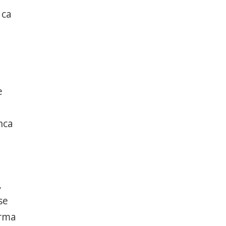
 ca
e
nca
a
,
se
orma