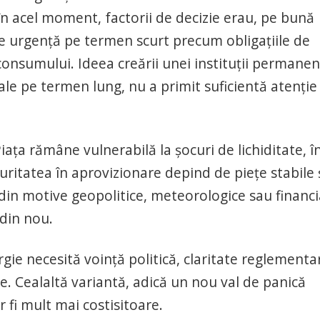
 în acel moment, factorii de decizie erau, pe bună
e urgență pe termen scurt precum obligațiile de
consumului. Ideea creării unei instituții permanen
ale pe termen lung, nu a primit suficientă atenție 
iața rămâne vulnerabilă la șocuri de lichiditate, î
ecuritatea în aprovizionare depind de piețe stabile 
e din motive geopolitice, meteorologice sau financi
 din nou.
e necesită voință politică, claritate reglementar
te. Cealaltă variantă, adică un nou val de panică
r fi mult mai costisitoare.