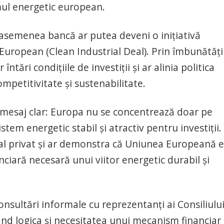
mul energetic european.
o asemenea bancă ar putea deveni o inițiativă
European (Clean Industrial Deal). Prin îmbunătăț
 întări condițiile de investiții și ar alinia politica
mpetitivitate și sustenabilitate.
n mesaj clar: Europa nu se concentrează doar pe
tem energetic stabil și atractiv pentru investiții.
ital privat și ar demonstra că Uniunea Europeană 
ciară necesară unui viitor energetic durabil și
onsultări informale cu reprezentanți ai Consiliulu
ând logica și necesitatea unui mecanism financiar