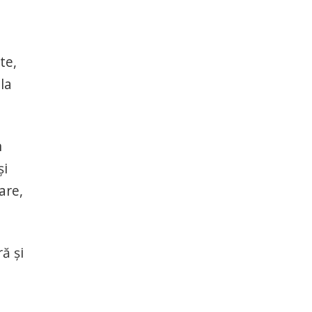
te,
la
n
și
are,
ă și