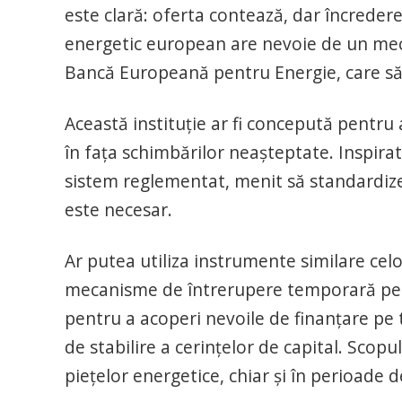
este clară: oferta contează, dar încredere
energetic european are nevoie de un mecan
Bancă Europeană pentru Energie, care să 
Această instituție ar fi concepută pentru a
în fața schimbărilor neașteptate. Inspirat
sistem reglementat, menit să standardizez
este necesar.
Ar putea utiliza instrumente similare celor
mecanisme de întrerupere temporară pentru
pentru a acoperi nevoile de finanțare pe 
de stabilire a cerințelor de capital. Scop
piețelor energetice, chiar și în perioade d