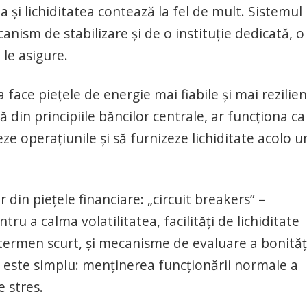
a și lichiditatea contează la fel de mult. Sistemul
ism de stabilizare și de o instituție dedicată, o
le asigure.
 face piețele de energie mai fiabile și mai rezilie
ă din principiile băncilor centrale, ar funcționa ca
e operațiunile și să furnizeze lichiditate acolo 
 din piețele financiare: „circuit breakers” –
 a calma volatilitatea, facilități de lichiditate
termen scurt, și mecanisme de evaluare a bonități
ul este simplu: menținerea funcționării normale a
e stres.