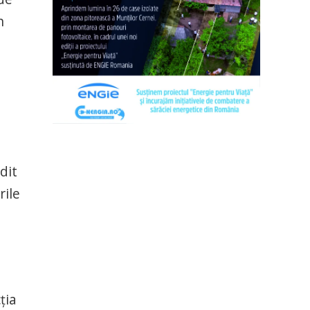
n
dit
rile
ția