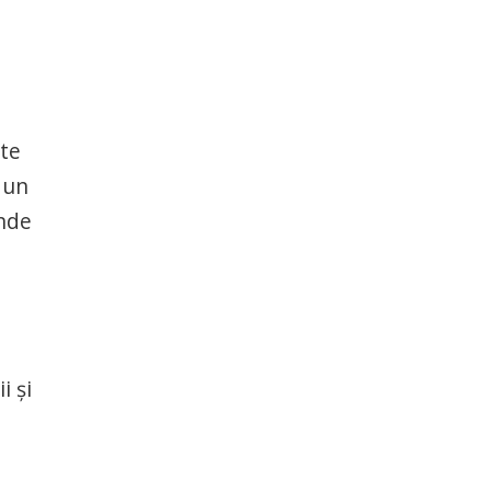
nte
 un
unde
i și