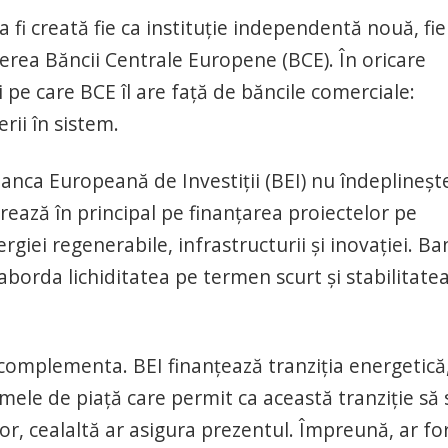
i creată fie ca instituție independentă nouă, fie
erea Băncii Centrale Europene (BCE). În oricare
ui pe care BCE îl are față de băncile comerciale:
erii în sistem.
nca Europeană de Investiții (BEI) nu îndeplineșt
trează în principal pe finanțarea proiectelor pe
giei regenerabile, infrastructurii și inovației. Ba
borda lichiditatea pe termen scurt și stabilitate
r complementa. BEI finanțează tranziția energetică
ele de piață care permit ca această tranziție să 
itor, cealaltă ar asigura prezentul. Împreună, ar f