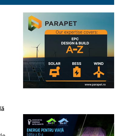
lă
 de