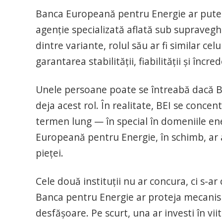
Banca Europeană pentru Energie ar putea f
agenție specializată aflată sub supravegh
dintre variante, rolul său ar fi similar cel
garantarea stabilității, fiabilității și încred
Unele persoane poate se întreabă dacă Ba
deja acest rol. În realitate, BEI se concen
termen lung — în special în domeniile ener
Europeană pentru Energie, în schimb, ar a
pieței.
Cele două instituții nu ar concura, ci s-a
Banca pentru Energie ar proteja mecanism
desfășoare. Pe scurt, una ar investi în vi