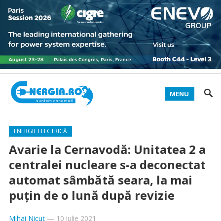
MENU
ENERGIE ELECTRICĂ
Avarie la Cernavodă: Unitatea 2 a
centralei nucleare s-a deconectat
automat sâmbătă seara, la mai
puțin de o lună după revizie
Mihai Nicuț
—
10 iulie 2021