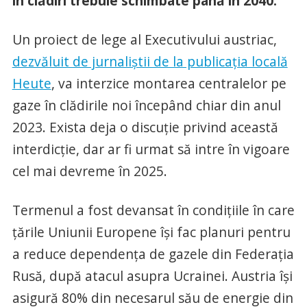
în clădiri trebuie schimbate până în 2040.
Un proiect de lege al Executivului austriac,
dezvăluit de jurnaliștii de la publicația locală
Heute
, va interzice montarea centralelor pe
gaze în clădirile noi începând chiar din anul
2023. Exista deja o discuție privind această
interdicție, dar ar fi urmat să intre în vigoare
cel mai devreme în 2025.
Termenul a fost devansat în condițiile în care
țările Uniunii Europene își fac planuri pentru
a reduce dependența de gazele din Federația
Rusă, după atacul asupra Ucrainei. Austria își
asigură 80% din necesarul său de energie din