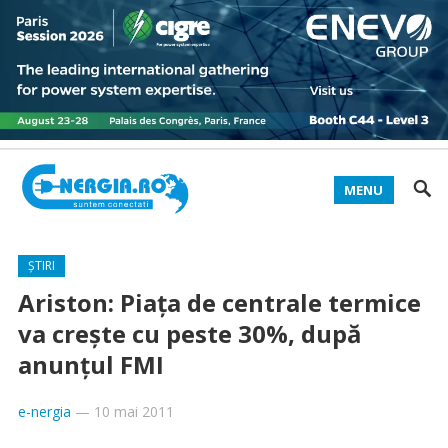
MENU
ȘTIRI
Ariston: Piața de centrale termice
va crește cu peste 30%, după
anunțul FMI
e-nergia
—
10 mai 2011