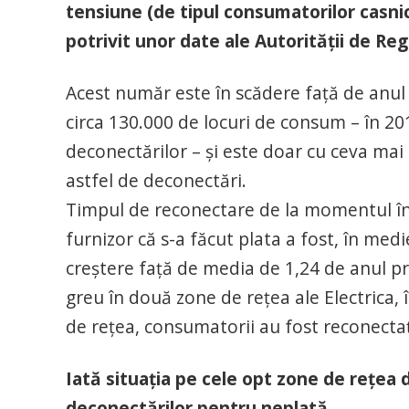
tensiune (de tipul consumatorilor casnic
potrivit unor date ale Autorităţii de R
Acest număr este în scădere față de anu
circa 130.000 de locuri de consum – în 20
deconectărilor – și este doar cu ceva mai
astfel de deconectări.
Timpul de reconectare de la momentul în c
furnizor că s-a făcut plata a fost, în medie,
creștere față de media de 1,24 de anul p
greu în două zone de rețea ale Electrica, în
de rețea, consumatorii au fost reconectați
Iată situaţia pe cele opt zone de reţea
deconectărilor pentru neplată