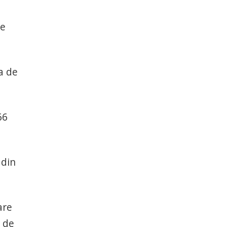
de
a de
66
 din
are
0 de