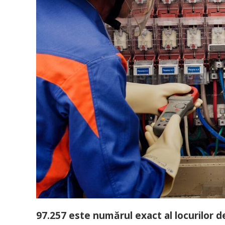
97.257 este numărul exact al locurilor 