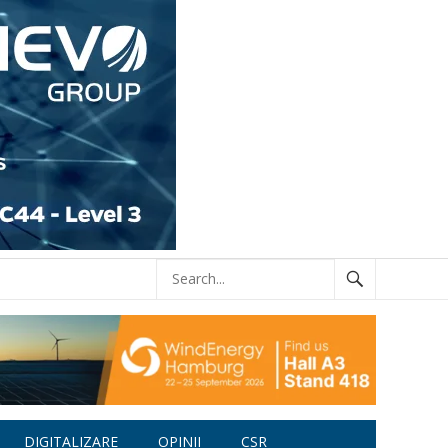
DIGITALIZARE
OPINII
CSR