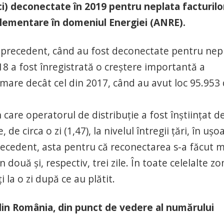
i) deconectate în 2019 pentru neplata facturilo
eglementare în domeniul Energiei (ANRE).
l precedent, când au fost deconectate pentru nep
18 a fost înregistrată o creștere importantă a
 mare decât cel din 2017, când au avut loc 95.953
are operatorul de distribuţie a fost înştiinţat d
 de circa o zi (1,47), la nivelul întregii ţări, în ușo
recedent, asta pentru că reconectarea s-a făcut m
 două și, respectiv, trei zile. În toate celelalte z
 la o zi după ce au plătit.
 din România, din punct de vedere al numărului