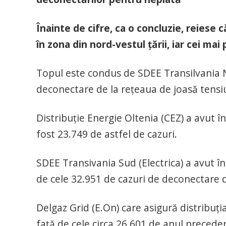
Înainte de cifre, ca o concluzie, reiese c
în zona din nord-vestul țării, iar cei mai
Topul este condus de SDEE Transilvania No
deconectare de la reţeaua de joasă tensiu
Distribuţie Energie Oltenia (CEZ) a avut î
fost 23.749 de astfel de cazuri.
SDEE Transivania Sud (Electrica) a avut î
de cele 32.951 de cazuri de deconectare 
Delgaz Grid (E.On) care asigură distribuţi
faţă de cele circa 26.601 de anul precede