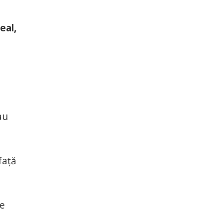
eal,
au
față
re