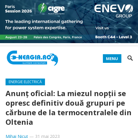
MENU
ENERGIE ELECTRICĂ
Anunț oficial: La miezul nopții se
opresc definitiv două grupuri pe
cărbune de la termocentralele din
Oltenia
Mihai Nicuț
—
31 mai 2023