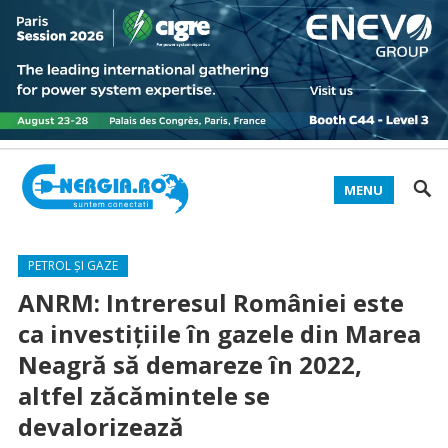
MENU
PETROL ȘI GAZE
ANRM: Intreresul României este
ca investiţiile în gazele din Marea
Neagră să demareze în 2022,
altfel zăcămintele se
devalorizează