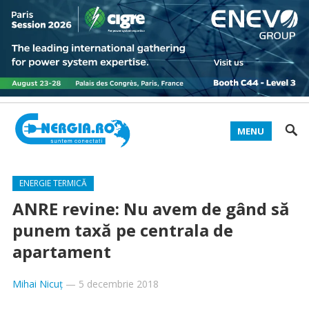
MENU
ENERGIE TERMICĂ
ANRE revine: Nu avem de gând să
punem taxă pe centrala de
apartament
Mihai Nicuț
—
5 decembrie 2018