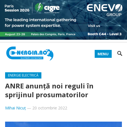
MENU
ENERGIE ELECTRICĂ
ANRE anunță noi reguli în
sprijinul prosumatorilor
Mihai Nicuț
—
20 octombrie 2022