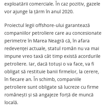
exploatării comerciale. În caz pozitiv, gazele
vor ajunge la ţărm în anul 2020.
Proiectul legii offshore-ului garantează
companiilor petroliere care au concesionate
perimetre în Marea Neagră că, în afara
redevenţei actuale, statul român nu va mai
impune vreo taxă cât timp există acordurile
petroliere. Iar, dacă totuşi o va face, va fi
obligat să restituie banii firmelor, la cerere,
în fiecare an. În schimb, companiile
petroliere sunt obligate să lucreze cu firme
româneşti şi să angajeze forţă de muncă
locală.