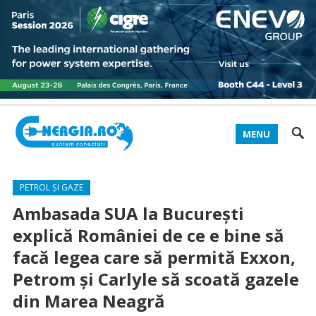
MENU
PETROL ȘI GAZE
Ambasada SUA la Bucureşti
explică României de ce e bine să
facă legea care să permită Exxon,
Petrom şi Carlyle să scoată gazele
din Marea Neagră