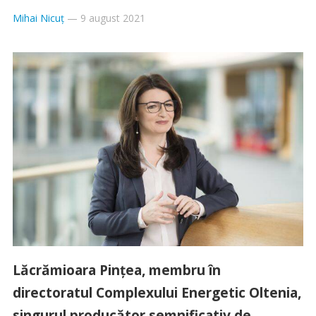
Mihai Nicuț
—
9 august 2021
Lăcrămioara Pințea, membru în
directoratul Complexului Energetic Oltenia,
singurul producător semnificativ de