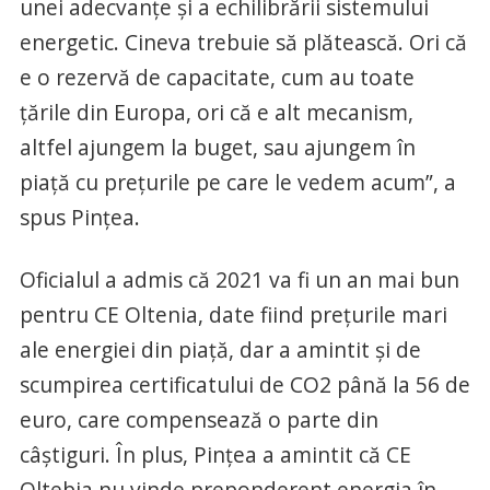
unei adecvanțe și a echilibrării sistemului
energetic. Cineva trebuie să plătească. Ori că
e o rezervă de capacitate, cum au toate
țările din Europa, ori că e alt mecanism,
altfel ajungem la buget, sau ajungem în
piață cu prețurile pe care le vedem acum”, a
spus Pințea.
Oficialul a admis că 2021 va fi un an mai bun
pentru CE Oltenia, date fiind prețurile mari
ale energiei din piață, dar a amintit și de
scumpirea certificatului de CO2 până la 56 de
euro, care compensează o parte din
câștiguri. În plus, Pințea a amintit că CE
Oltebia nu vinde preponderent energia în