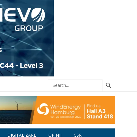
DIGITALIZARE
OPINII
CSR