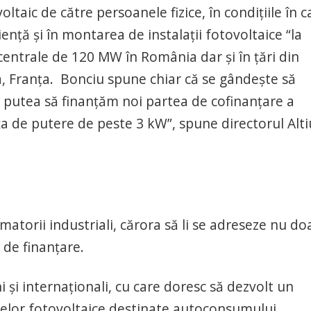
oltaic de către persoanele fizice, în condiţiile în c
nţă şi în montarea de instalaţii fotovoltaice “la
 centrale de 120 MW în România dar şi în ţări din
a, Franţa. Bonciu spune chiar că se gândeşte să
“Am putea să finanţăm noi partea de cofinanţare a
enţa de putere de peste 3 kW”, spune directorul Alti
atorii industriali, cărora să li se adreseze nu do
 de finanţare.
 şi internaţionali, cu care doresc să dezvolt un
lelor fotovoltaice destinate autoconsumului