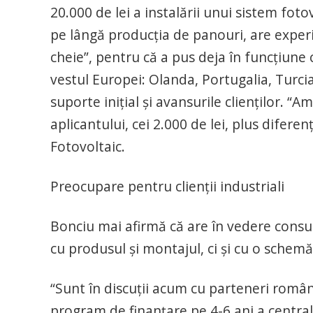
20.000 de lei a instalării unui sistem fotov
pe lângă producţia de panouri, are experie
cheie”, pentru că a pus deja în funcţiune
vestul Europei: Olanda, Portugalia, Turci
suporte iniţial şi avansurile clienţilor. 
aplicantului, cei 2.000 de lei, plus difer
Fotovoltaic.
Preocupare pentru clienţii industriali
Bonciu mai afirmă că are în vedere consum
cu produsul şi montajul, ci şi cu o schemă
“Sunt în discuţii acum cu parteneri români
program de finanţare pe 4-6 ani a centra