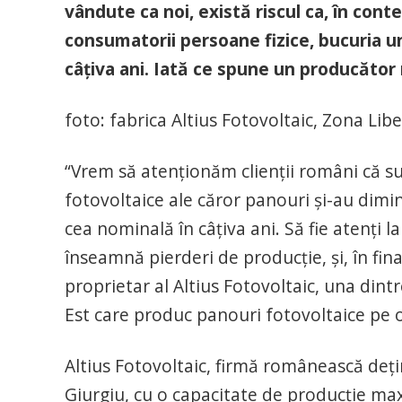
vândute ca noi, există riscul ca, în cont
consumatorii persoane fizice, bucuria une
câţiva ani. Iată ce spune un producător
foto: fabrica Altius Fotovoltaic, Zona Lib
“Vrem să atenţionăm clienţii români că su
fotovoltaice ale căror panouri şi-au dimi
cea nominală în câţiva ani. Să fie atenţi 
înseamnă pierderi de producţie, şi, în fin
proprietar al Altius Fotovoltaic, una dint
Est care produc panouri fotovoltaice pe o
Altius Fotovoltaic, firmă românească deţi
Giurgiu, cu o capacitate de producţie ma