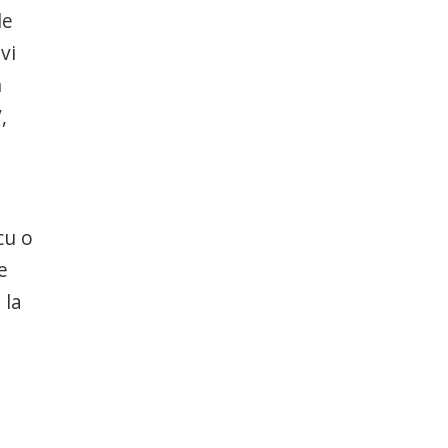
le
vi
n
,
cu o
e
 la