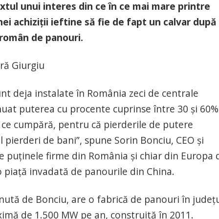
extul unui interes din ce în ce mai mare printre
i achiziţii ieftine să fie de fapt un calvar după
 român de panouri.
eră Giurgiu
nt deja instalate în România zeci de centrale
nuat puterea cu procente cuprinse între 30 şi 60%
la ce cumpără, pentru că pierderile de putere
al pierderi de bani”, spune Sorin Bonciu, CEO şi
re puţinele firme din România şi chiar din Europa 
 piaţă invadată de panourile din China.
nută de Bonciu, are o fabrică de panouri în judeţ
ximă de 1.500 MW pe an, construită în 2011.