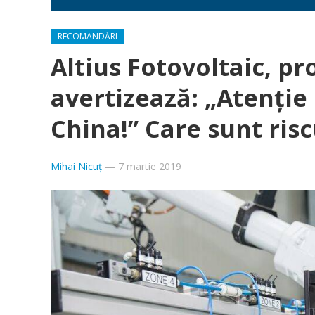
RECOMANDĂRI
Altius Fotovoltaic, p
avertizează: „Atenţie 
China!” Care sunt risc
Mihai Nicuț
—
7 martie 2019