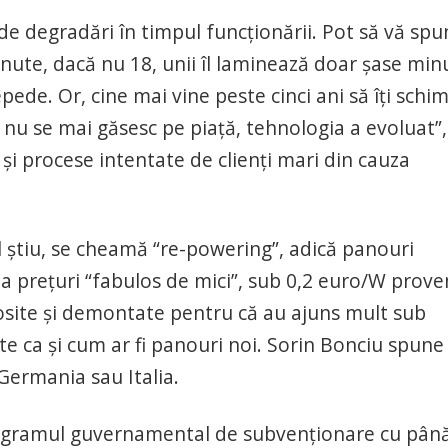
e degradări în timpul funcţionării. Pot să vă spu
ute, dacă nu 18, unii îl laminează doar şase min
pede. Or, cine mai vine peste cinci ani să îţi schi
nu se mai găsesc pe piaţă, tehnologia a evoluat”,
şi procese intentate de clienţi mari din cauza
 îl ştiu, se cheamă “re-powering”, adică panouri
la preţuri “fabulos de mici”, sub 0,2 euro/W prove
olosite şi demontate pentru că au ajuns mult sub
e ca şi cum ar fi panouri noi. Sorin Bonciu spune
 Germania sau Italia.
rogramul guvernamental de subvenţionare cu pân