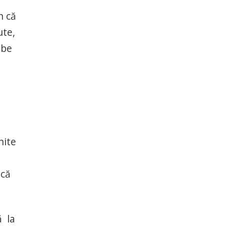
n că
ute,
mbe
nite
 că
ă la