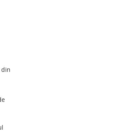
 din
de
ul