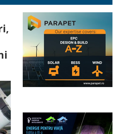
i,
ni