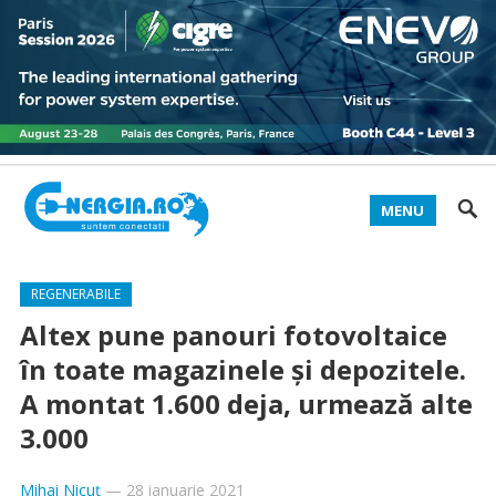
MENU
REGENERABILE
Altex pune panouri fotovoltaice
în toate magazinele și depozitele.
A montat 1.600 deja, urmează alte
3.000
Mihai Nicuț
—
28 ianuarie 2021