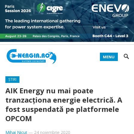
MENU
ȘTIRI
AIK Energy nu mai poate
tranzacționa energie electrică. A
fost suspendată pe platformele
OPCOM
Mihai Nicuț
—
24 noiembrie 2020