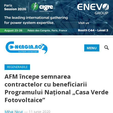
MENU
REGENERABILE
AFM începe semnarea
contractelor cu beneficiarii
Programului Naţional „Casa Verde
Fotovoltaice”
Mihai Nicuț
—
11 iunie 2020