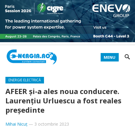
MENU
ENERGIE ELECTRICĂ
AFEER și-a ales noua conducere.
Laurențiu Urluescu a fost reales
președinte
Mihai Nicuț
—
3 octombrie 2023