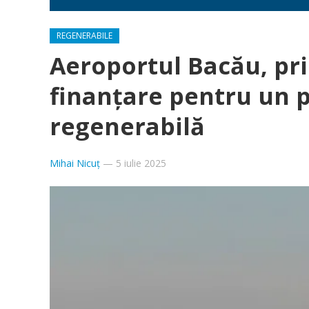
REGENERABILE
Aeroportul Bacău, pr
finanțare pentru un 
regenerabilă
Mihai Nicuț
—
5 iulie 2025