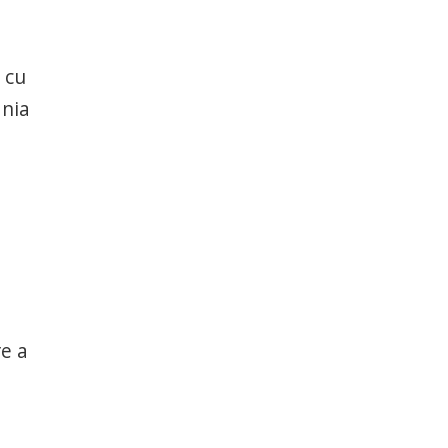
 cu
ânia
e a