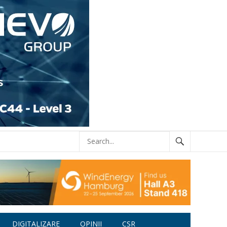
DIGITALIZARE
OPINII
CSR