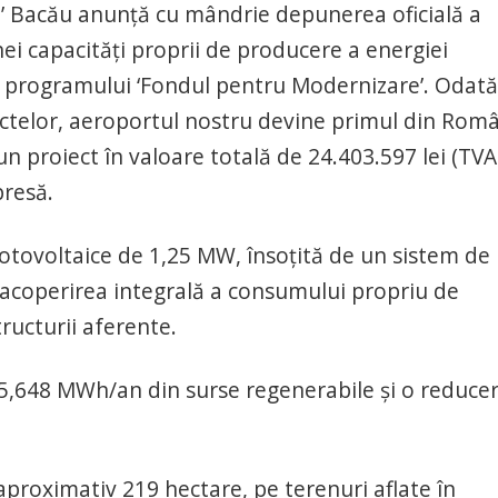
u’ Bacău anunţă cu mândrie depunerea oficială a
nei capacităţi proprii de producere a energiei
ul programului ‘Fondul pentru Modernizare’. Odată
ctelor, aeroportul nostru devine primul din Rom
un proiect în valoare totală de 24.403.597 lei (TVA
presă.
fotovoltaice de 1,25 MW, însoţită de un sistem de
acoperirea integrală a consumului propriu de
tructurii aferente.
5,648 MWh/an din surse regenerabile şi o reducer
aproximativ 219 hectare, pe terenuri aflate în