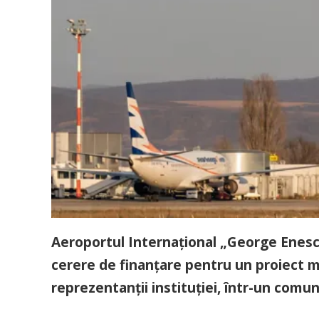
Aeroportul Internaţional „George Enesc
cerere de finanţare pentru un proiect 
reprezentanţii instituţiei, într-un comu