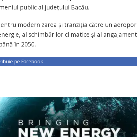
eniul public al judeţului Bacău.
pentru modernizarea şi tranziţia către un aeropor
 energie, al schimbărilor climatice şi al angajamen
până în 2050.
ribuie pe Facebook