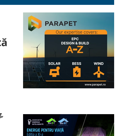
tă
g,