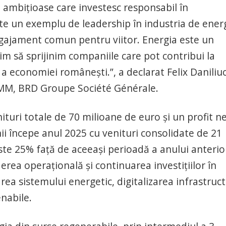
ambițioase care investesc responsabil în
te un exemplu de leadership în industria de energ
angajament comun pentru viitor. Energia este un
im să sprijinim companiile care pot contribui la
a economiei românești.”, a declarat Felix Daniliuc
IMM, BRD Groupe Société Générale.
turi totale de 70 milioane de euro și un profit n
i începe anul 2025 cu venituri consolidate de 21
ste 25% față de aceeași perioadă a anului anterio
rea operațională și continuarea investițiilor în
ea sistemului energetic, digitalizarea infrastruct
enabile.