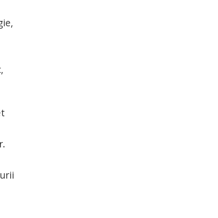
ie,
,
et
r.
urii