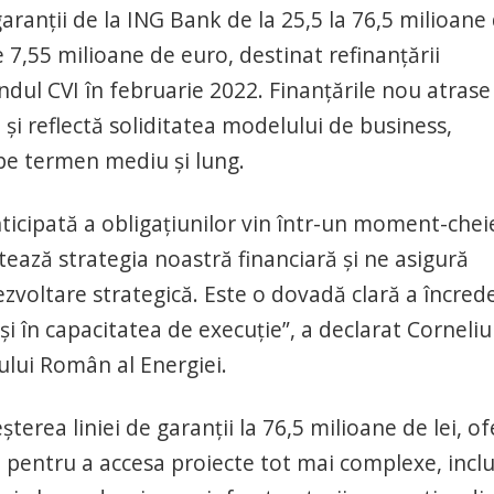
ranții de la ING Bank de la 25,5 la 76,5 milioane
e 7,55 milioane de euro, destinat refinanțării
ndul CVI în februarie 2022. Finanțările nou atrase
 și reflectă soliditatea modelului de business,
 pe termen mediu și lung.
anticipată a obligațiunilor vin într-un moment-chei
ează strategia noastră financiară și ne asigură
zvoltare strategică. Este o dovadă clară a încrede
 și în capacitatea de execuție”, a declarat Corneliu
lui Român al Energiei.
terea liniei de garanții la 76,5 milioane de lei, of
 pentru a accesa proiecte tot mai complexe, inclu