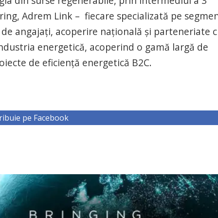
gia din surse regenerabile, prin intermediul a 3
ing, Adrem Link – fiecare specializată pe segme
 de angajați, acoperire națională și parteneriate 
n industria energetică, acoperind o gamă largă de
proiecte de eficiență energetică B2C.
ribuie pe Facebook