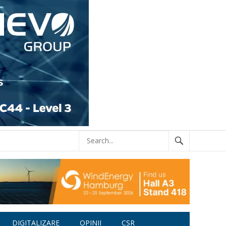
DIGITALIZARE
OPINII
CSR