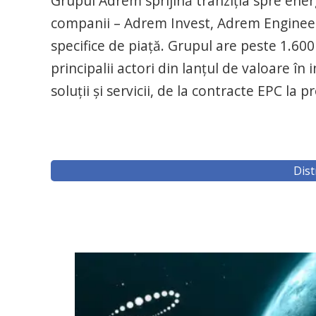
Grupul Adrem sprijină tranziția spre ener
companii – Adrem Invest, Adrem Engineer
specifice de piață. Grupul are peste 1.600
principalii actori din lanțul de valoare î
soluții și servicii, de la contracte EPC la 
Dist