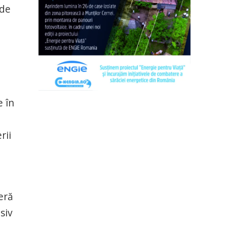
 de
e în
rii
eră
siv