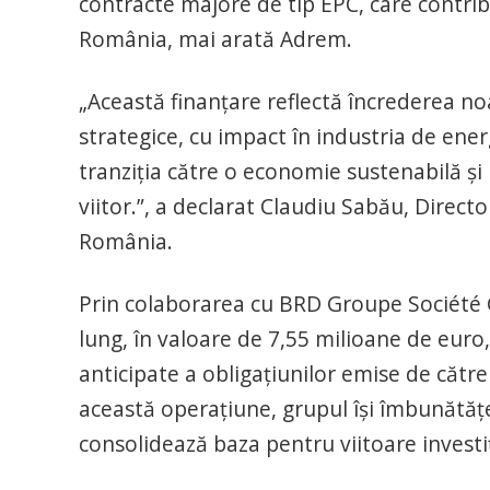
contracte majore de tip EPC, care contrib
România, mai arată Adrem.
„Această finanțare reflectă încrederea no
strategice, cu impact în industria de ener
tranziția către o economie sustenabilă și 
viitor.”, a declarat Claudiu Sabău, Direct
România.
Prin colaborarea cu BRD Groupe Société 
lung, în valoare de 7,55 milioane de euro,
anticipate a obligațiunilor emise de către
această operațiune, grupul își îmbunătățeș
consolidează baza pentru viitoare investiț