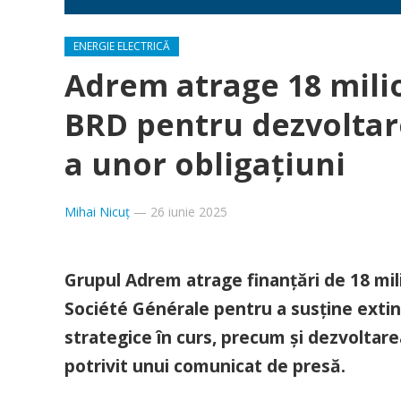
ENERGIE ELECTRICĂ
Adrem atrage 18 milio
BRD pentru dezvoltare
a unor obligațiuni
Mihai Nicuț
—
26 iunie 2025
Grupul Adrem atrage finanțări de 18 mi
Société Générale pentru a susține extin
strategice în curs, precum și dezvoltare
potrivit unui comunicat de presă.