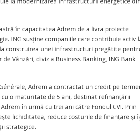
uie la modernizarea infrastructurii energetice di
astră în capacitatea Adrem de a livra proiecte
gie. ING susține companiile care contribuie activ l
la construirea unei infrastructuri pregătite pentr
or de Vânzări, divizia Business Banking, ING Bank
Générale, Adrem a contractat un credit pe terme
 cu o maturitate de 5 ani, destinat refinanțării
 Adrem în urmă cu trei ani către Fondul CVI. Prin
te lichiditatea, reduce costurile de finanțare și î
ii strategice.