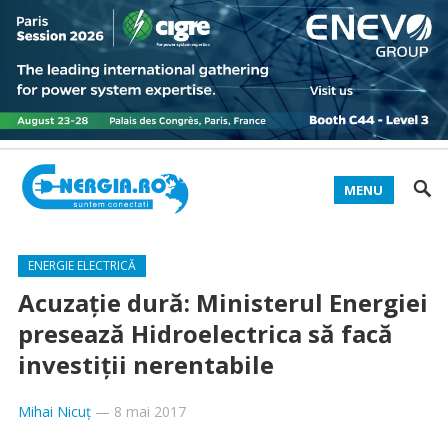
MENU
ENERGIE ELECTRICĂ
Acuzaţie dură: Ministerul Energiei
presează Hidroelectrica să facă
investiţii nerentabile
Mihai Nicuț
—
8 mai 2017