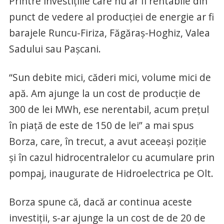
Printre investiţiile care nu ar fi rentabile din
punct de vedere al producţiei de energie ar fi
barajele Runcu-Firiza, Făgăraş-Hoghiz, Valea
Sadului sau Paşcani.
“Sun debite mici, căderi mici, volume mici de
apă. Am ajunge la un cost de producţie de
300 de lei MWh, ese nerentabil, acum preţul
în piaţă de este de 150 de lei” a mai spus
Borza, care, în trecut, a avut aceeaşi poziţie
şi în cazul hidrocentralelor cu acumulare prin
pompaj, inaugurate de Hidroelectrica pe Olt.
Borza spune că, dacă ar continua aceste
investiţii, s-ar ajunge la un cost de de 20 de