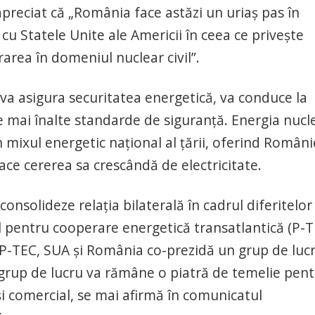
apreciat că „România face astăzi un uriaş pas în
cu Statele Unite ale Americii în ceea ce priveşte
rea în domeniul nuclear civil”.
 va asigura securitatea energetică, va conduce la
 mai înalte standarde de siguranţă. Energia nucl
 mixul energetic naţional al ţării, oferind Români
face cererea sa crescândă de electricitate.
onsolideze relaţia bilaterală în cadrul diferitelor
ul pentru cooperare energetică transatlantică (P-T
 P-TEC, SUA şi România co-prezidă un grup de luc
 grup de lucru va rămâne o piatră de temelie pen
şi comercial, se mai afirmă în comunicatul