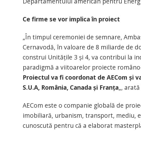
Departamentului american pentru Energi
Ce firme se vor implica în proiect
„În timpul ceremoniei de semnare, Ambas
Cernavodă, în valoare de 8 miliarde de dol
construi Unitățile 3 și 4, va contribui la
paradigmă a viitoarelor proiecte româno
Proiectul va fi coordonat de AECom și v
S.U.A, România, Canada și Franța
„, arat
AECom este o companie globală de proiect
imobiliară, urbanism, transport, mediu, e
cunoscută pentru că a elaborat masterplan