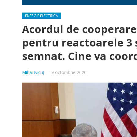
ENERGIE ELECTRICĂ
Acordul de cooperare
pentru reactoarele 3 
semnat. Cine va coor
Mihai Nicuț
—
9 octombrie 2020