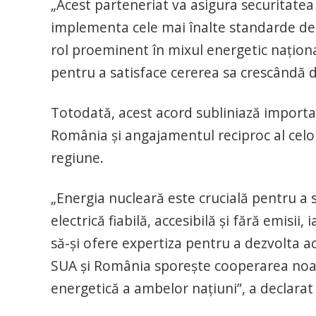
„Acest parteneriat va asigura securitatea
implementa cele mai înalte standarde de 
rol proeminent în mixul energetic naţional
pentru a satisface cererea sa crescândă de
Totodată, acest acord subliniază importan
România şi angajamentul reciproc al celo
regiune.
„Energia nucleară este crucială pentru a
electrică fiabilă, accesibilă şi fără emisi
să-şi ofere expertiza pentru a dezvolta a
SUA şi România sporeşte cooperarea noast
energetică a ambelor naţiuni”, a declarat 