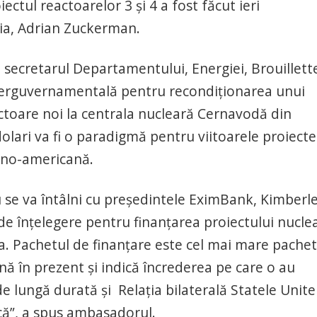
ectul reactoarelor 3 și 4 a fost făcut ieri
ia, Adrian Zuckerman.
 secretarul Departamentului, Energiei, Brouillett
nterguvernamentală pentru recondiționarea unui
ctoare noi la centrala nucleară Cernavodă din
olari va fi o paradigmă pentru viitoarele proiecte
âno-americană.
cu se va întâlni cu președintele EximBank, Kimberl
înțelegere pentru finanțarea proiectului nucle
a. Pachetul de finanțare este cel mai mare pache
ă în prezent și indică încrederea pe care o au
de lungă durată și Relația bilaterală Statele Unite
că”, a spus ambasadorul.