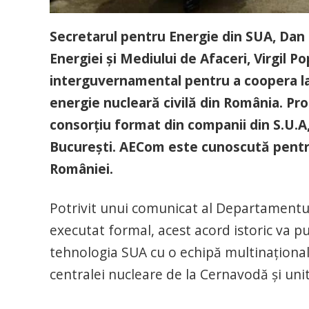
Secretarul pentru Energie din SUA, Dan B
Energiei şi Mediului de Afaceri, Virgil P
interguvernamental pentru a coopera l
energie nucleară civilă din România. Pro
consorțiu format din companii din S.U.A
București. AECom este cunoscută pentru
României.
Potrivit unui comunicat al Departamentu
executat formal, acest acord istoric va p
tehnologia SUA cu o echipă multinaţională
centralei nucleare de la Cernavodă şi uni