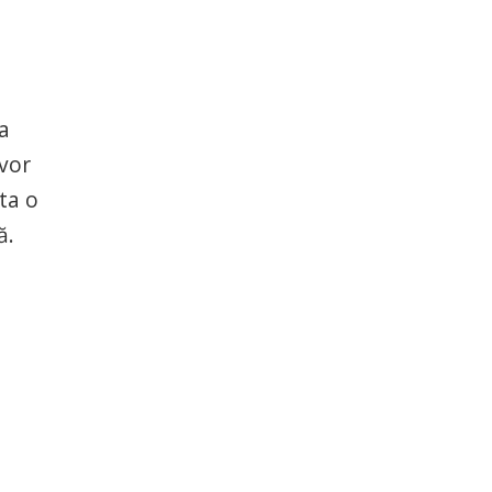
a
 vor
ta o
ă.