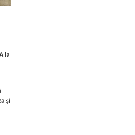
A la
ă
a şi