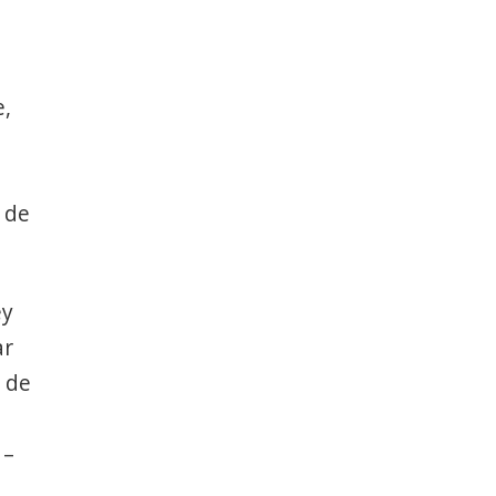
e,
 de
ey
ar
t de
 –