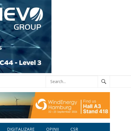
DIGITALIZARE
OPINII
CSR