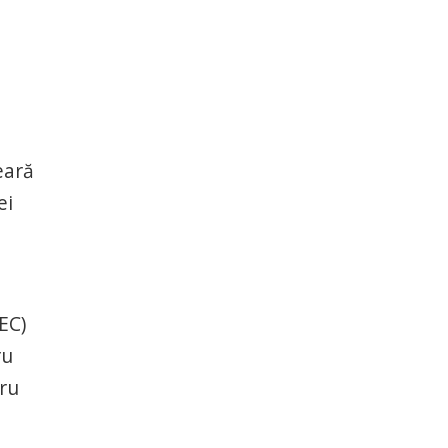
eară
ei
EC)
ru
tru