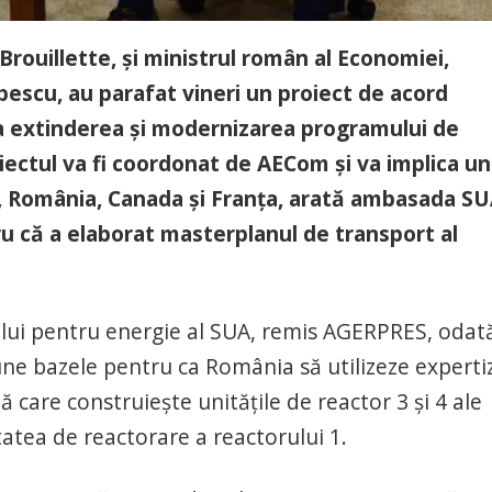
rouillette, şi ministrul român al Economiei,
opescu, au parafat vineri un proiect de acord
a extinderea şi modernizarea programului de
iectul va fi coordonat de AECom și va implica un
, România, Canada și Franța, arată ambasada SU
 că a elaborat masterplanul de transport al
lui pentru energie al SUA, remis AGERPRES, odat
une bazele pentru ca România să utilizeze expertiz
 care construieşte unităţile de reactor 3 şi 4 ale
tatea de reactorare a reactorului 1.