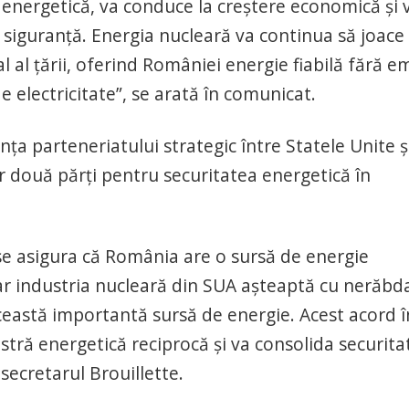
 energetică, va conduce la creştere economică şi 
siguranţă. Energia nucleară va continua să joace
 al ţării, oferind României energie fiabilă fără emi
 electricitate”, se arată în comunicat.
ţa parteneriatului strategic între Statele Unite ş
r două părţi pentru securitatea energetică în
 se asigura că România are o sursă de energie
i, iar industria nucleară din SUA aşteaptă cu nerăbd
ceastă importantă sursă de energie. Acest acord î
ră energetică reciprocă şi va consolida securita
secretarul Brouillette.