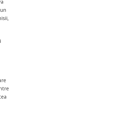
va
 un
sii,
i
are
ntre
tea