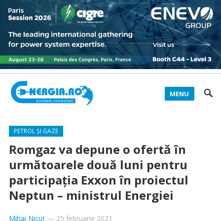
MENU
PETROL ȘI GAZE
Romgaz va depune o ofertă în
următoarele două luni pentru
participaţia Exxon în proiectul
Neptun – ministrul Energiei
Mihai Nicuț
—
25 februarie 2021