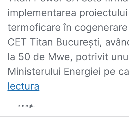
implementarea proiectului 
termoficare în cogenerare 
CET Titan București, avân
la 50 de Mwe, potrivit unu
Ministerului Energiei pe c
Titan
lectura
Power
a
demarat
e-nergia
“faza
de
autorizare
a