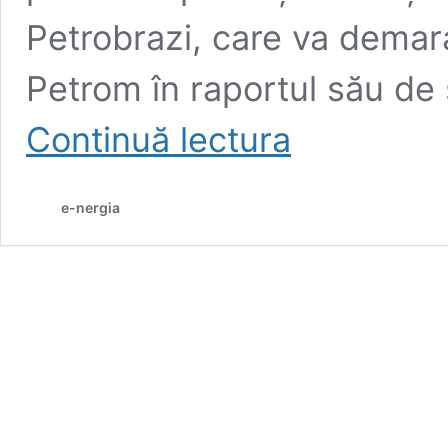
Petrobrazi, care va demara 
Petrom în raportul său de 
Cum
Continuă lectura
merg
planurile
Petrom
e-nergia
de
captare,
utilizare
și
stocare
a
carbonului